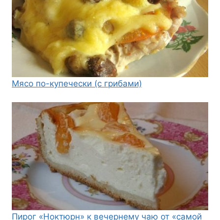
Мясо по-купечески (с грибами)
Пирог «Ноктюрн» к вечернему чаю от «самой