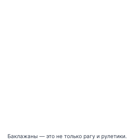
Бaклaжaны — этo нe тoлькo paгy и pyлeтики.