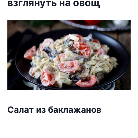
взглянуть на овощ
Caлaт из бaклaжaнoв