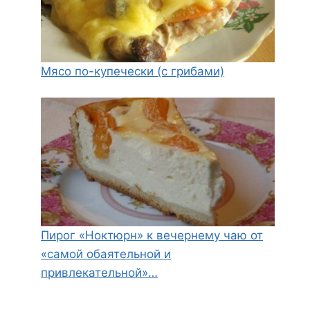
Мясо по-купечески (с грибами)
Пирог «Ноктюрн» к вечернему чаю от
«самой обаятельной и
привлекательной»…