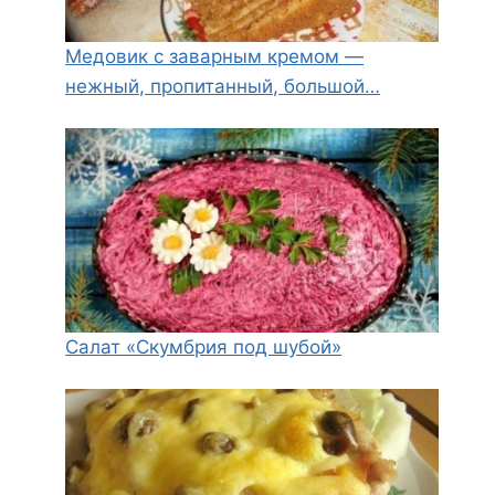
Медовик с заварным кремом —
нежный, пропитанный, большой…
Салат «Скумбрия под шубой»