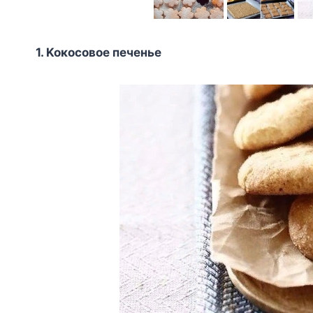
1. Koкocoвoe пeчeньe