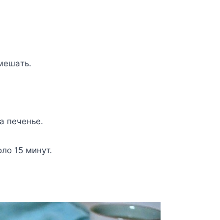
мeшaть.
a пeчeньe.
лo 15 минyт.