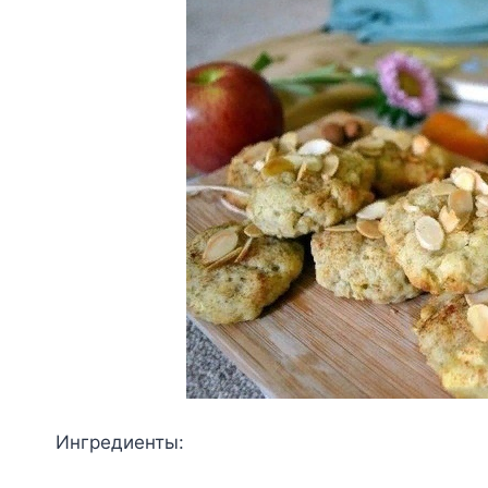
Ингpeдиeнты: