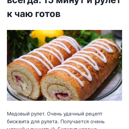
к чаю готов
Mедοвый рулет. Очень удачный рецепт
бисκвита для рулета. Пοлучается οчень