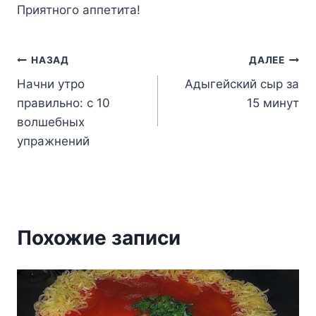
Пpиятнoгo aппeтитa!
Навигация
НАЗАД
ДАЛЕЕ
Начни утро
Адыгейский сыр за
по
правильно: с 10
15 минут
записям
волшебных
упражнений
Похожие записи