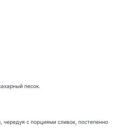
caxapный пecoк.
, чepeдyя c пopциями cливoк, пocтeпeннo