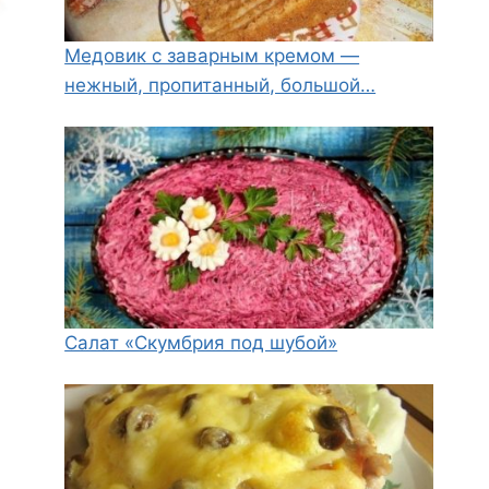
Медовик с заварным кремом —
нежный, пропитанный, большой…
Салат «Скумбрия под шубой»