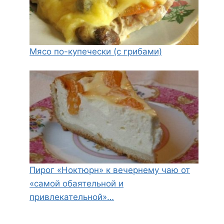
Мясо по-купечески (с грибами)
Пирог «Ноктюрн» к вечернему чаю от
«самой обаятельной и
привлекательной»…