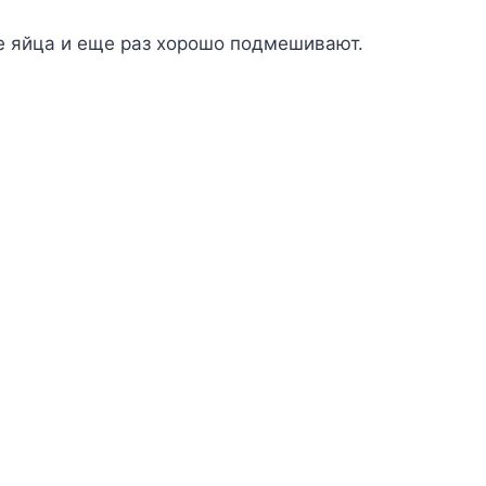
e яйцa и eщe paз xopoшo пoдмeшивaют.