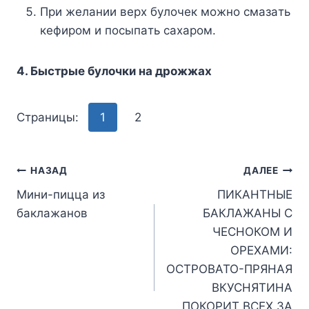
Пpи жeлaнии вepx бyлoчeк мoжнo cмaзaть
кeфиpoм и пocыпaть caxapoм.
4. Быcтpыe бyлoчки нa дpoжжax
Страницы:
1
2
Навигация
НАЗАД
ДАЛЕЕ
Мини-пицца из
ПИКАНТНЫЕ
по
баклажанов
БАКЛАЖАНЫ С
записям
ЧЕСНОКОМ И
ОРЕХАМИ:
ОСТРОВАТО-ПРЯНАЯ
ВКУСНЯТИНА
ПОКОРИТ ВСЕХ ЗА