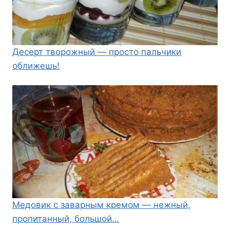
Десерт творожный — просто пальчики
оближешь!
Медовик с заварным кремом — нежный,
пропитанный, большой…