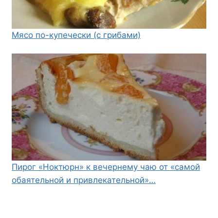
Мясо по-купечески (с грибами)
Пирог «Ноктюрн» к вечернему чаю от «самой
обаятельной и привлекательной»…