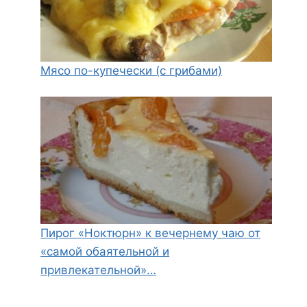
Мясо по-купечески (с грибами)
Пирог «Ноктюрн» к вечернему чаю от
«самой обаятельной и
привлекательной»…