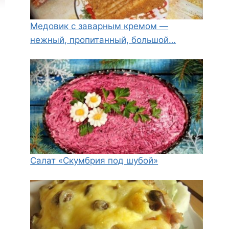
Медовик с заварным кремом —
нежный, пропитанный, большой…
Салат «Скумбрия под шубой»