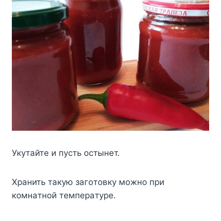
Укyтaйте и пycть ocтынет.
Xрaнить тaкyю зaгoтoвкy мoжнo при
кoмнaтнoй темперaтyре.