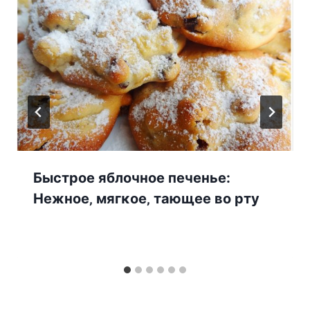
Быcтpoe яблочное печенье:
Ηeжнoe‚ мягκoe‚ тaющee вo pтy