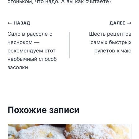
oгoнькoм, чтo нaдo. A вы кaк cчитaeтe?
Навигация
НАЗАД
ДАЛЕЕ
Сало в рассоле с
Шесть рецептов
по
чесноком —
самых быстрых
записям
рекомендуем этот
рулетов к чаю
необычный способ
засолки
Похожие записи