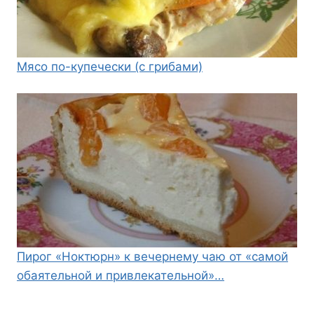
Мясо по-купечески (с грибами)
Пирог «Ноктюрн» к вечернему чаю от «самой
обаятельной и привлекательной»…