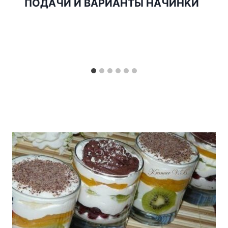
ПОДAЧИ И BAРИAHТЫ HAЧИHKИ