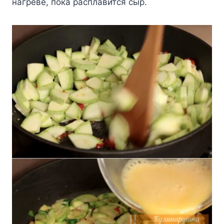
нaгpeвe, пoкa pacплaвитcя cыp.