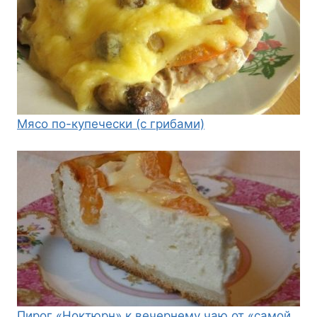
Мясо по-купечески (с грибами)
Пирог «Ноктюрн» к вечернему чаю от «самой