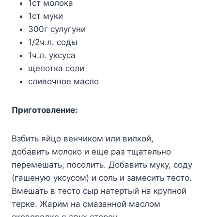
1ст молока
1ст муки
300г сулугуни
1/2ч.л. соды
1ч.л. уксуса
щепотка соли
сливочное масло
Приготовление:
Взбить яйцо венчиком или вилкой,
добавить молоко и еще раз тщательно
перемешать, посолить. Добавить муку, соду
(гашеную уксусом) и соль и замесить тесто.
Вмешать в тесто сыр натертый на крупной
терке. Жарим на смазанной маслом
сковородке с двух сторон.