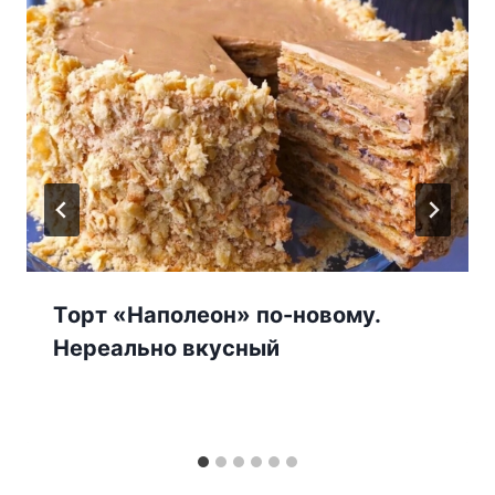
Тoрт «Наполеон» по-новому.
Нeрeальнo вкуcный