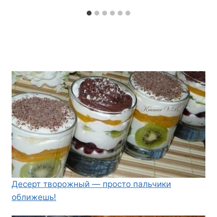
Десерт творожный — просто пальчики
оближешь!