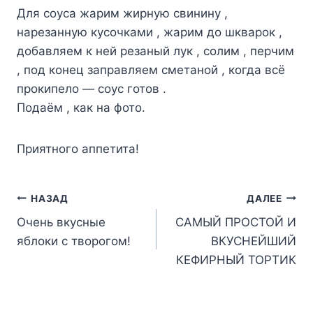
Для соуса жарим жирную свинину ,
нарезанную кусочками , жарим до шкварок ,
добавляем к ней резаный лук , солим , перчим
, под конец заправляем сметаной , когда всё
прокипело — соус готов .
Подаём , как на фото.
Приятного аппетита!
Навигация
НАЗАД
ДАЛЕЕ
Очень вкусные
САМЫЙ ПРОСТОЙ И
по
яблоки с творогом!
ВКУСНЕЙШИЙ
записям
КЕФИРНЫЙ ТОРТИК