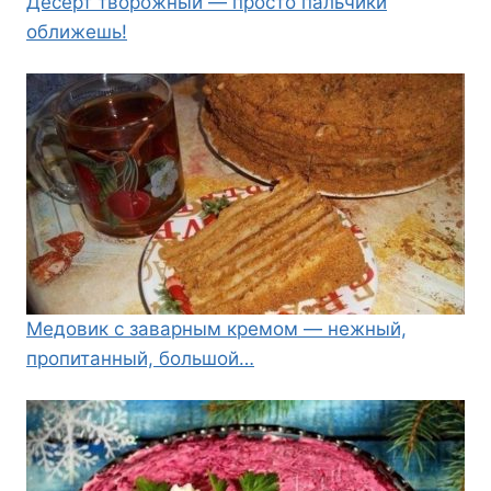
Десерт творожный — просто пальчики
оближешь!
Медовик с заварным кремом — нежный,
пропитанный, большой…