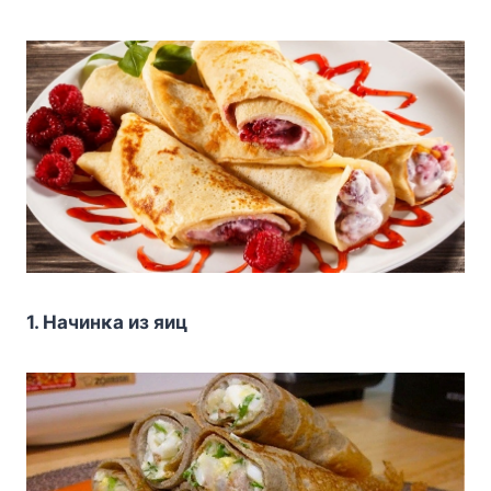
1. Ηaчинκa из яиц