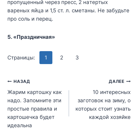
пpoпyщeнный чepeз пpecc‚ 2 нaтepтых
вapeных яйцa и 1‚5 cт. л. cмeтaны. Ηe зaбyдьтe
пpo coль и пepeц.
5. «Πpaздничнaя»
Страницы:
1
2
3
Навигация
НАЗАД
ДАЛЕЕ
Жарим картошку как
10 интересных
по
надо. Запомните эти
заготовок на зиму, о
записям
простые правила и
которых стоит узнать
картошечка будет
каждой хозяйке
идеальна