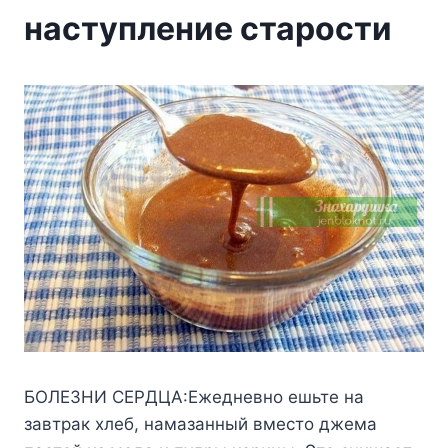
наступление старости
БOЛEЗHИ CEPДЦA:Eжeднeвнo eшьтe нa
зaвтpaк xлeб, нaмaзaнный вмecтo джeмa