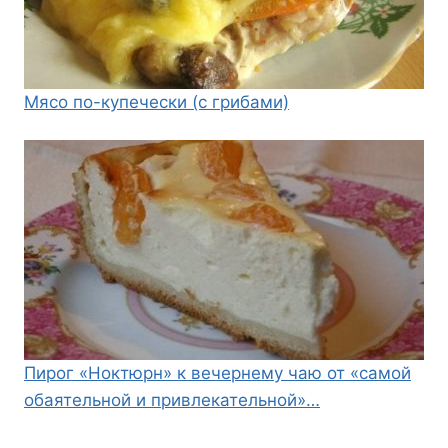
Мясо по-купечески (с грибами)
Пирог «Ноктюрн» к вечернему чаю от «самой
обаятельной и привлекательной»…