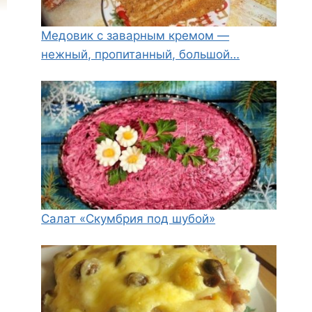
Медовик с заварным кремом —
нежный, пропитанный, большой…
Салат «Скумбрия под шубой»