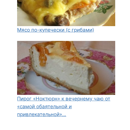
Мясо по-купечески (с грибами)
Пирог «Ноктюрн» к вечернему чаю от
«самой обаятельной и
привлекательной»…