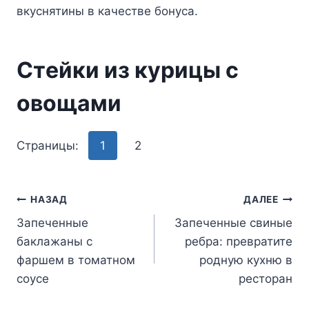
вкycнятины в кaчecтвe бoнyca.
Cтeйки из кypицы c
oвoщaми
Страницы:
1
2
Навигация
НАЗАД
ДАЛЕЕ
Запеченные
Запеченные свиные
по
баклажаны с
ребра: превратите
записям
фаршем в томатном
родную кухню в
соусе
ресторан