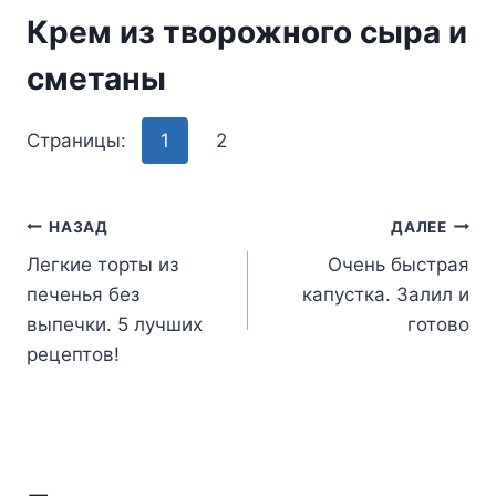
Крем из творожного сыра и
сметаны
Страницы:
1
2
Навигация
НАЗАД
ДАЛЕЕ
Легкие торты из
Очень быстрая
по
печенья без
капустка. Залил и
записям
выпечки. 5 лучших
готово
рецептов!