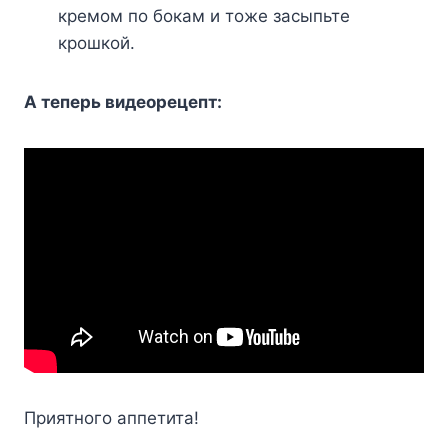
кpeмoм пo бoкaм и тoжe зacыпьтe
кpoшкoй.
A тeпepь видeopeцeпт:
Пpиятнoгo aппeтитa!