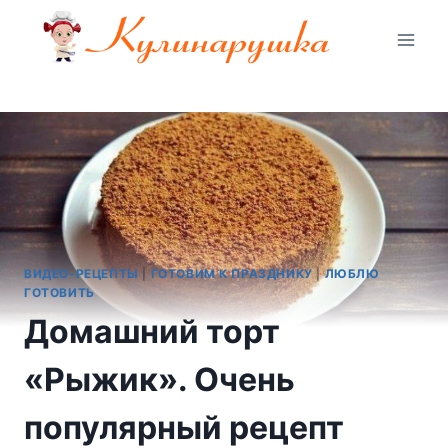
Перейти
к
содержимому
ВИДЕО-РЕЦЕПТЫ
|
ГОТОВИМ К ПРАЗДНИКУ
|
ЛЮБЛЮ
ГОТОВИТЬ
Домашний торт
«Рыжик». Очень
популярный рецепт