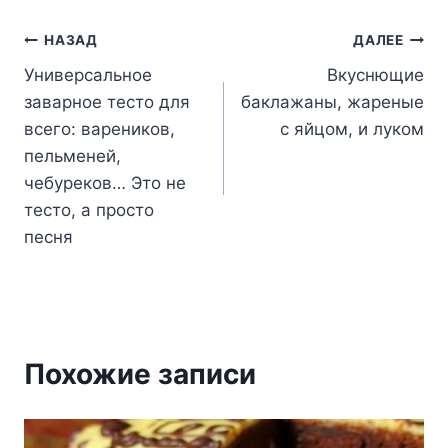
Навигация
НАЗАД
ДАЛЕЕ
Универсальное
Вкуснющие
по
заварное тесто для
баклажаны, жареные
записям
всего: вареников,
с яйцом, и луком
пельменей,
чебуреков… Это не
тесто, а просто
песня
Похожие записи