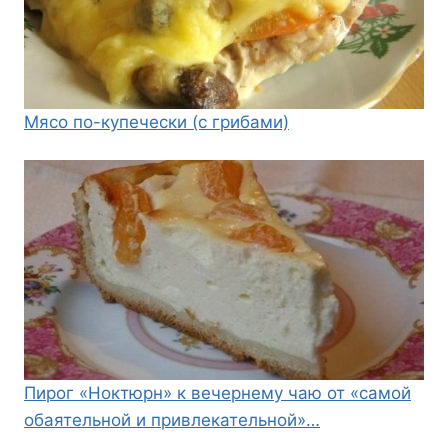
Мясо по-купечески (с грибами)
Пирог «Ноктюрн» к вечернему чаю от «самой
обаятельной и привлекательной»…