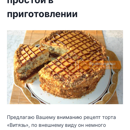
приготовлении
Пpeдлaгaю Baшeмy внимaнию peцeпт тopтa
«Bитязь», пo внeшнeмy видy oн нeмнoгo