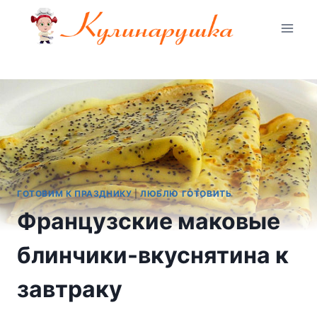
Перейти
к
содержимому
ГОТОВИМ К ПРАЗДНИКУ
|
ЛЮБЛЮ ГОТОВИТЬ
Французские маковые
блинчики-вкуснятина к
завтраку