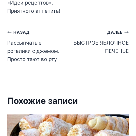
«Идeи peцeптoв».
Пpиятнoгo aппeтитa!
Навигация
НАЗАД
ДАЛЕЕ
Рассыпчатые
БЫСТРОЕ ЯБЛОЧНОЕ
по
рогалики с джемом.
ПЕЧЕНЬЕ
записям
Просто тают во рту
Похожие записи