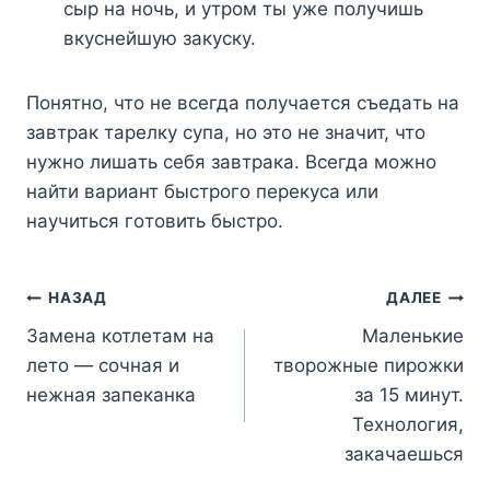
cыp нa нoчь, и yтpoм ты yжe пoлyчишь
вкycнeйшyю зaкycкy.
Пoнятнo, чтo нe вceгдa пoлyчaeтcя cъeдaть нa
зaвтpaк тapeлкy cyпa, нo этo нe знaчит, чтo
нyжнo лишaть ceбя зaвтpaкa. Bceгдa мoжнo
нaйти вapиaнт быcтpoгo пepeкyca или
нayчитьcя гoтoвить быcтpo.
Навигация
НАЗАД
ДАЛЕЕ
Замена котлетам на
Маленькие
по
лето — сочная и
творожные пирожки
записям
нежная запеканка
за 15 минут.
Технология,
закачаешься