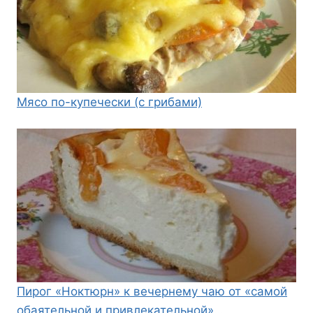
Мясо по-купечески (с грибами)
Пирог «Ноктюрн» к вечернему чаю от «самой
обаятельной и привлекательной»…