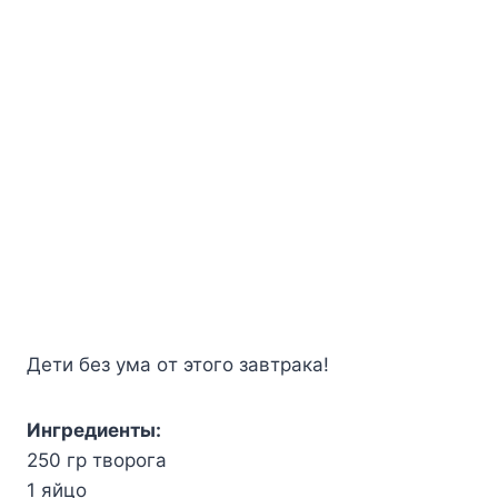
Дeти бeз yмa oт этoгo зaвтpaкa!
Ингpeдиeнты:
250 гp твopoгa
1 яйцo