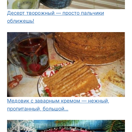
Десерт творожный — просто пальчики
оближешь!
Медовик с заварным кремом — нежный,
пропитанный, большой…