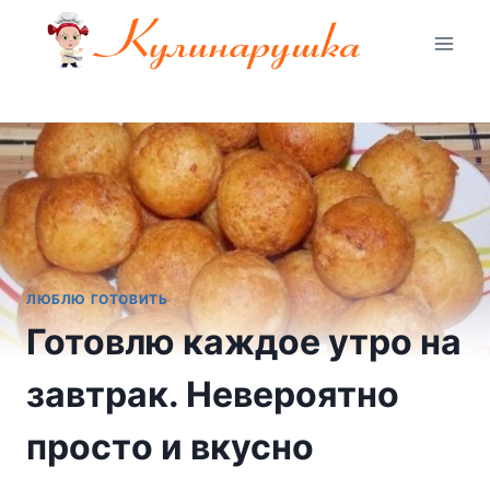
Перейти
к
содержимому
ЛЮБЛЮ ГОТОВИТЬ
Готовлю каждое утро на
завтрак. Нeвepoятнo
пpocтo и вкycнo