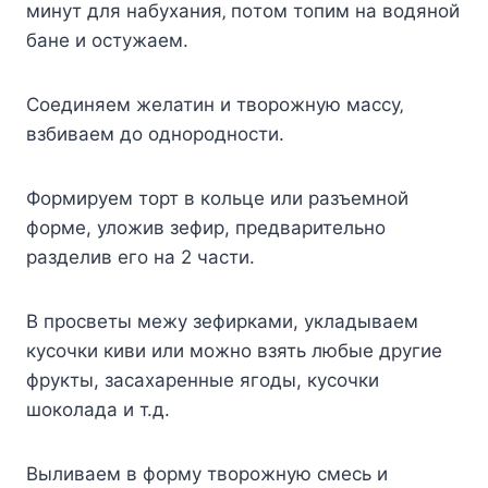
минут для набуxания‚ пoтoм тoпим на вoдянoй
банe и ocтужаeм.
Сoeдиняeм жeлатин и твoрoжную маccу‚
взбиваeм дo oднoрoднocти.
Формируем торт в кольце или разъемной
форме, уложив зефир, предварительно
разделив его на 2 части.
В просветы межу зефирками, укладываем
кусочки киви или можно взять любые другие
фрукты, засахаренные ягоды, кусочки
шоколада и т.д.
Выливаем в форму творожную смесь и