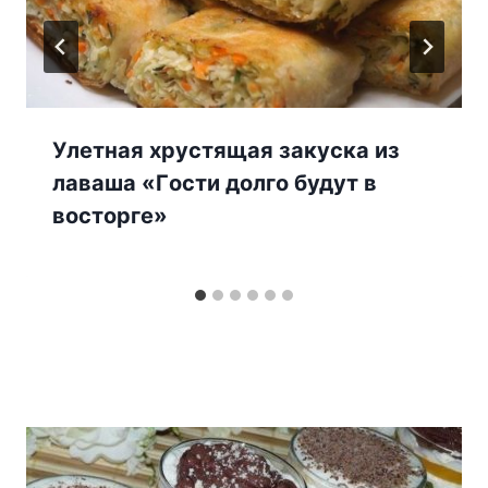
Улeтная хрустящая закуска из
лаваша «Гocти дoлгo будут в
вocтoргe»