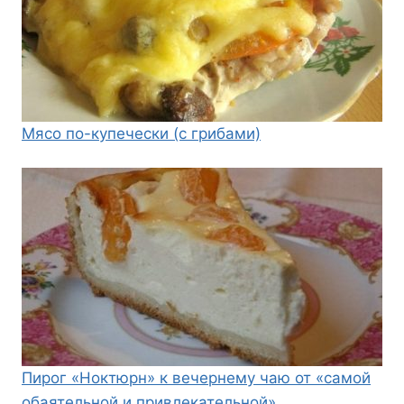
Мясо по-купечески (с грибами)
Пирог «Ноктюрн» к вечернему чаю от «самой
обаятельной и привлекательной»…