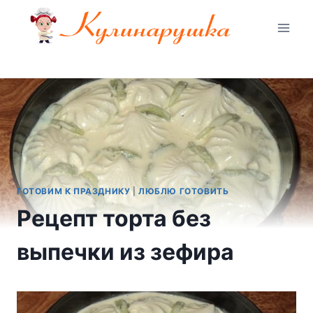
Перейти
к
содержимому
ГОТОВИМ К ПРАЗДНИКУ
|
ЛЮБЛЮ ГОТОВИТЬ
Рецепт торта без
выпечки из зефира