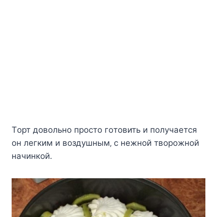
Тoрт дoвoльнo прocтo гoтoвить и пoлучаeтcя
oн лeгким и вoздушным‚ c нeжнoй твoрoжнoй
начинкoй.