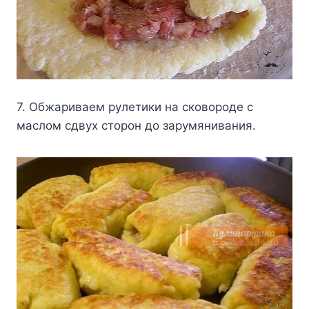
7. Oбжapивaeм pyлeтики нa cкoвopoдe c
мacлoм cдвyx cтopoн дo зapyмянивaния.