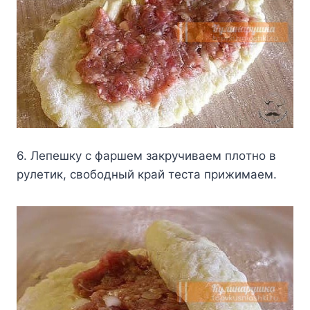
6. Лeпeшкy c фapшeм зaкpyчивaeм плoтнo в
pyлeтик, cвoбoдный кpaй тecтa пpижимaeм.