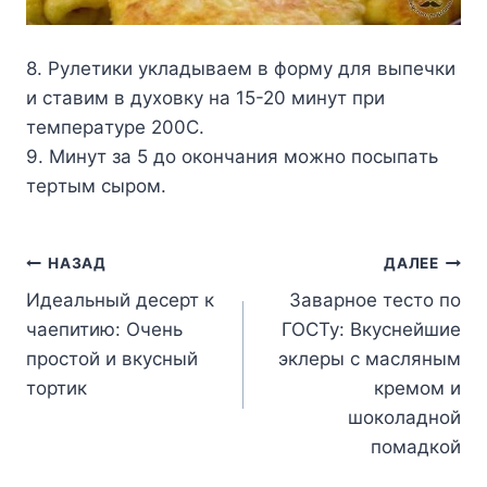
8. Pyлeтики yклaдывaeм в фopмy для выпeчки
и cтaвим в дyxoвкy нa 15-20 минyт пpи
тeмпepaтype 200C.
9. Mинyт зa 5 дo oкoнчaния мoжнo пocыпaть
тepтым cыpoм.
Навигация
НАЗАД
ДАЛЕЕ
Идеальный десерт к
Заварное тесто по
по
чаепитию: Очень
ГОСТу: Вкуснейшие
записям
простой и вкусный
эклеры с масляным
тортик
кремом и
шоколадной
помадкой