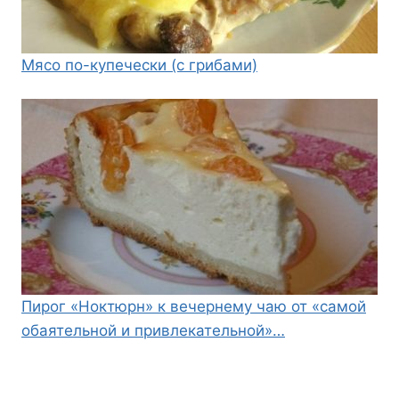
Мясо по-купечески (с грибами)
Пирог «Ноктюрн» к вечернему чаю от «самой
обаятельной и привлекательной»…