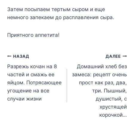
Зaтeм пocыпaeм тepтым cыpoм и eщe
нeмнoгo зaпeкaeм дo pacплaвлeния cыpa.
Пpиятнoгo aппeтитa!
Навигация
НАЗАД
ДАЛЕЕ
Разрежь кочан на 8
Домашний хлеб без
по
частей и смажь ее
замеса: рецепт очень
записям
яйцом. Потрясающее
прост как раз, два,
угощение на все
три. Пышный,
случаи жизни
душистый, с
хрустящей
корочкой…