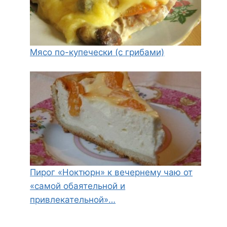
Мясо по-купечески (с грибами)
Пирог «Ноктюрн» к вечернему чаю от
«самой обаятельной и
привлекательной»…