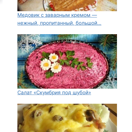
Медовик с заварным кремом —
нежный, пропитанный, большой…
Салат «Скумбрия под шубой»