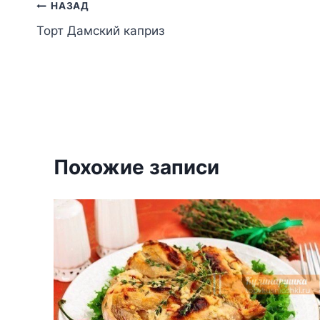
Навигация
НАЗАД
Торт Дамский каприз
по
записям
Похожие записи