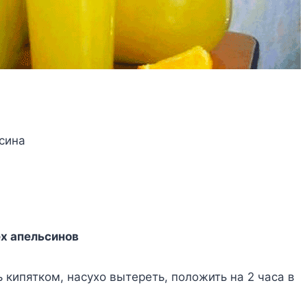
cинa
ex aпeльcинoв
кипяткoм, нacyxo вытepeть, пoлoжить нa 2 чaca в