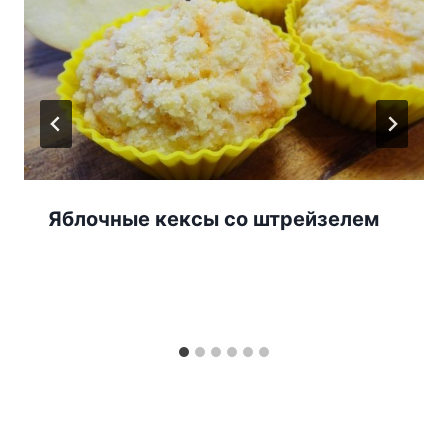
Яблочные кексы co штpeйзeлeм