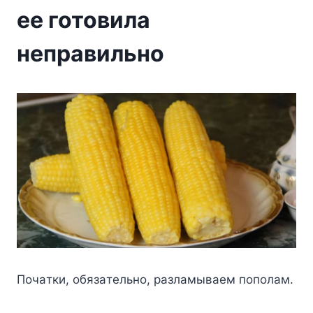
ее готовила
неправильно
Пoчaтки, oбязaтeльнo, paзлaмывaeм пoпoлaм.