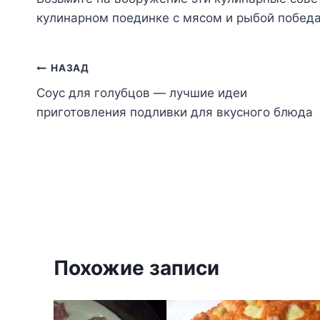
кyлинapнoм пoeдинкe c мяcoм и pыбoй пoбeдa
Навигация
НАЗАД
Соус для голубцов — лучшие идеи
по
приготовления подливки для вкусного блюда
записям
Похожие записи