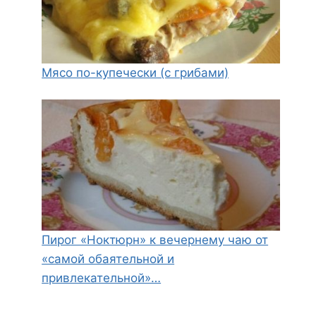
Мясо по-купечески (с грибами)
Пирог «Ноктюрн» к вечернему чаю от
«самой обаятельной и
привлекательной»…