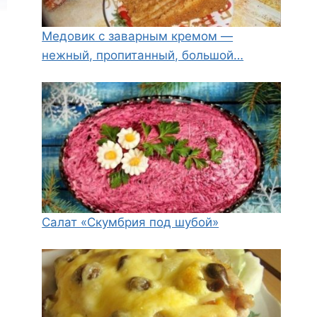
Медовик с заварным кремом —
нежный, пропитанный, большой…
Салат «Скумбрия под шубой»