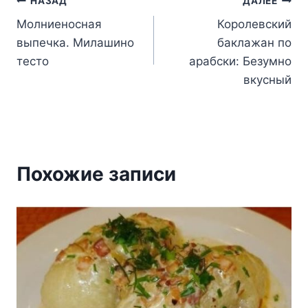
Навигация
НАЗАД
ДАЛЕЕ
Молниеносная
Королевский
по
выпечка. Милашино
баклажан по
записям
тесто
арабски: Безумно
вкусный
Похожие записи