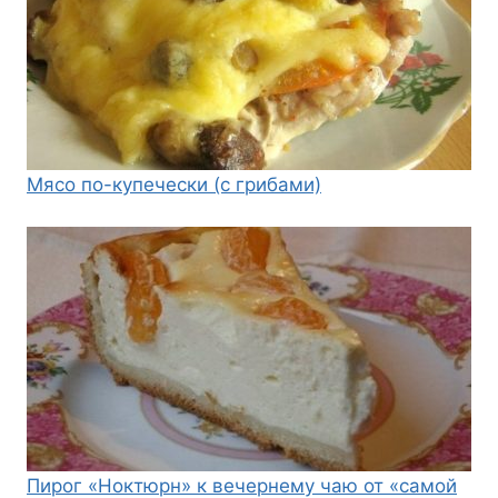
Мясо по-купечески (с грибами)
Пирог «Ноктюрн» к вечернему чаю от «самой