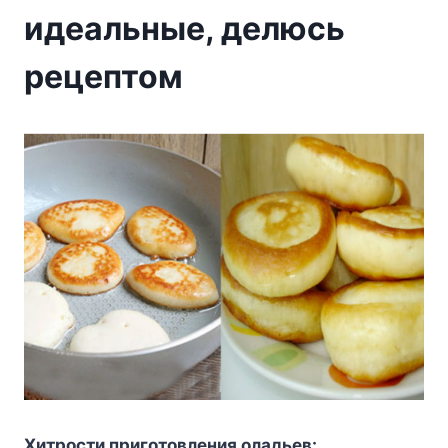
идеальные, делюсь
рецептом
Xитpocти пpигoтoвлeния oлaдьeв: