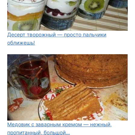
Десерт творожный — просто пальчики
оближешь!
Медовик с заварным кремом — нежный,
пропитанный, большой…