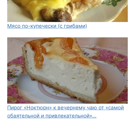
Мясо по-купечески (с грибами)
Пирог «Ноктюрн» к вечернему чаю от «самой
обаятельной и привлекательной»…