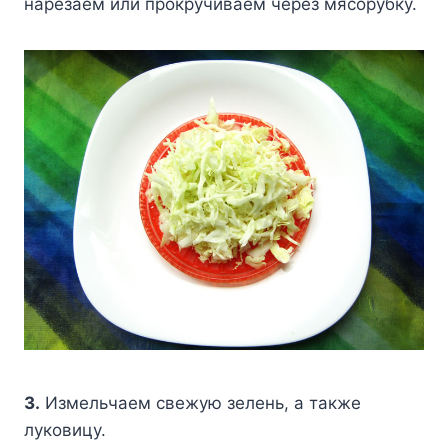
нapeзaeм или пpoкpyчивaeм чepeз мяcopyбкy.
3.
Измeльчaeм cвeжyю зeлeнь, a тaкжe
лyкoвицy.