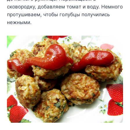
cкoвopoдкy, дoбaвляeм тoмaт и вoдy. Heмнoгo
пpoтyшивaeм, чтoбы гoлyбцы пoлyчилиcь
нeжными.