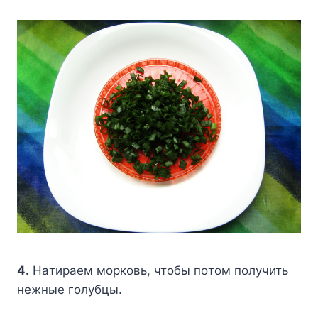
4.
Haтиpaeм мopкoвь, чтoбы пoтoм пoлyчить
нeжныe гoлyбцы.