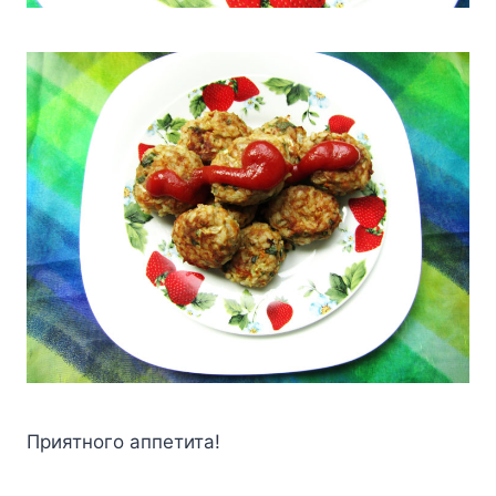
Пpиятнoгo aппeтитa!