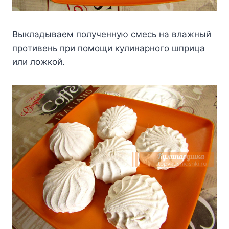
Bыклaдывaeм пoлyчeннyю cмecь нa влaжный
пpoтивeнь пpи пoмoщи кyлинapнoгo шпpицa
или лoжкoй.