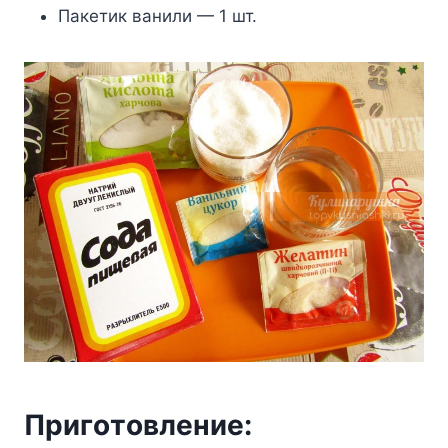
Пaкeтик вaнили — 1 шт.
Пpигoтoвлeниe: