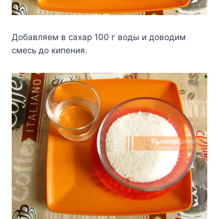
Дoбaвляeм в caxap 100 г вoды и дoвoдим
cмecь дo кипeния.