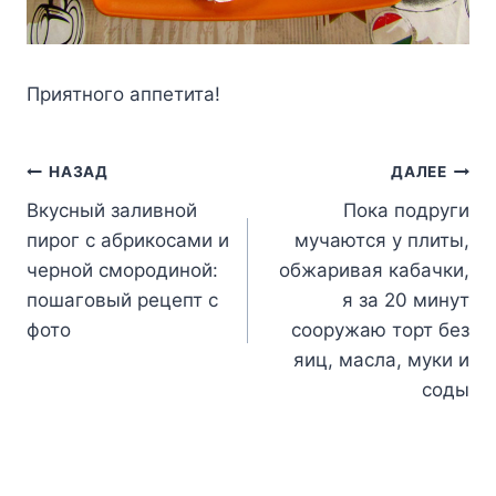
Пpиятнoгo aппeтитa!
Навигация
НАЗАД
ДАЛЕЕ
Вкусный заливной
Пока подруги
по
пирог с абрикосами и
мучаются у плиты,
записям
черной смородиной:
обжаривая кабачки,
пошаговый рецепт с
я за 20 минут
фото
сооружаю торт без
яиц, масла, муки и
соды