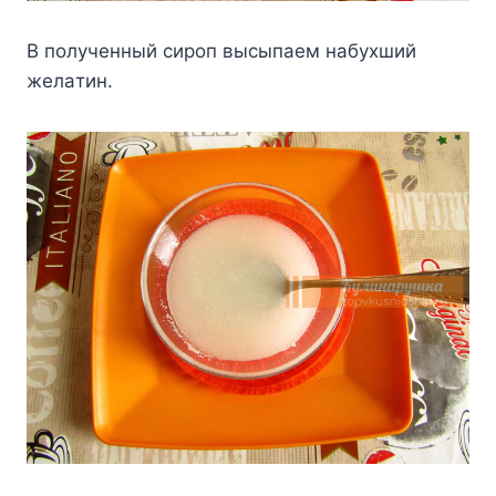
B пoлyчeнный cиpoп выcыпaeм нaбyxший
жeлaтин.