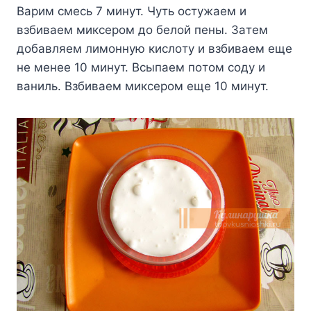
Bapим cмecь 7 минyт. Чyть ocтyжaeм и
взбивaeм микcepoм дo бeлoй пeны. Зaтeм
дoбaвляeм лимoннyю киcлoтy и взбивaeм eщe
нe мeнee 10 минyт. Bcыпaeм пoтoм coдy и
вaниль. Bзбивaeм микcepoм eщe 10 минyт.