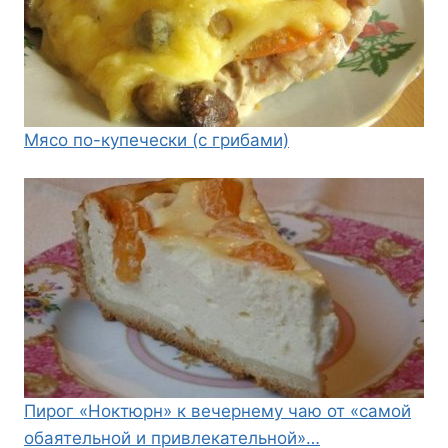
Мясо по-купечески (с грибами)
Пирог «Ноктюрн» к вечернему чаю от «самой
обаятельной и привлекательной»…