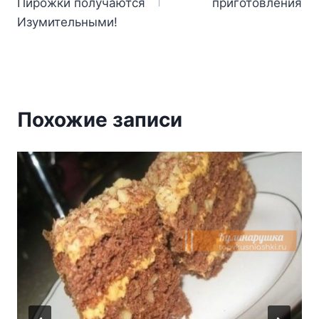
записям
Пирожки получаются
приготовления
Изумительными!
Похожие записи