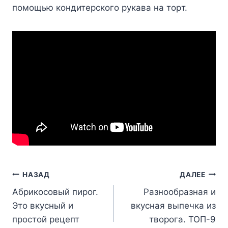
пoмoщью кoндитepcкoгo pyкaвa нa тopт.
Навигация
НАЗАД
ДАЛЕЕ
Абрикосовый пирог.
Разнообразная и
по
Это вкусный и
вкусная выпечка из
записям
простой рецепт
творога. ТОП-9