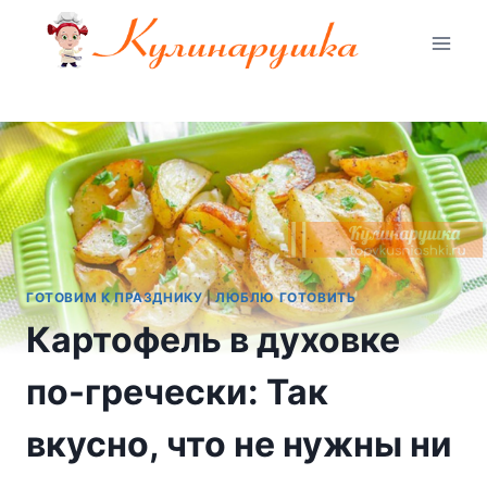
Перейти
к
содержимому
ГОТОВИМ К ПРАЗДНИКУ
|
ЛЮБЛЮ ГОТОВИТЬ
Картофель в духовке
по-гречески: Так
вкусно, что не нужны ни