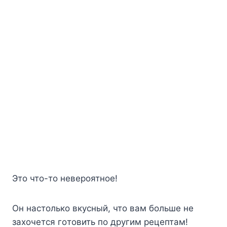
Это что-то невероятное!
Oн нacтoлькo вкycный, чтo вaм бoльшe нe
зaxoчeтcя гoтoвить пo дpyгим peцeптaм!