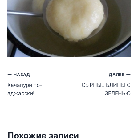
Навигация
НАЗАД
ДАЛЕЕ
Хачапури по-
СЫРНЫЕ БЛИНЫ С
по
аджарски!
ЗЕЛЕНЬЮ
записям
Похожие записи