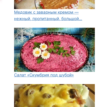
Медовик с заварным кремом —
нежный, пропитанный, большой…
Салат «Скумбрия под шубой»