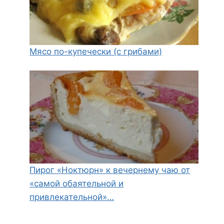
Мясо по-купечески (с грибами)
Пирог «Ноктюрн» к вечернему чаю от
«самой обаятельной и
привлекательной»…