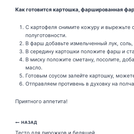
Как готовится картошка, фаршированная фа
С картофеля снимите кожуру и вырежьте с
полуготовности.
В фарш добавьте измельченный лук, соль,
В середину картошки положите фарш и ста
В миску положите сметану, посолите, доб
масло.
Готовым соусом залейте картошку, можете
Отправляем противень в духовку на полча
Приятного аппетита!
Навигация
НАЗАД
Тесто для пирожков и беляшей