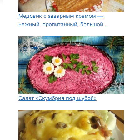
Медовик с заварным кремом —
нежный, пропитанный, большой…
Салат «Скумбрия под шубой»