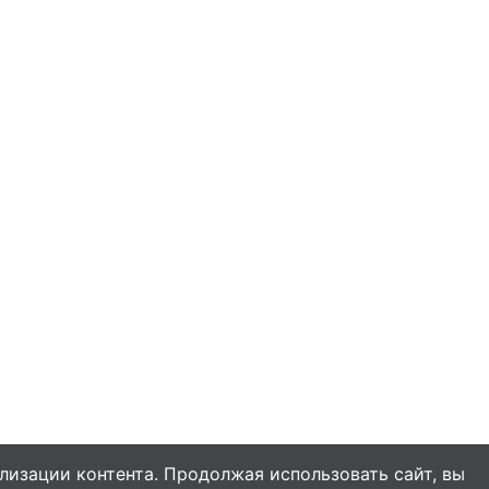
Рецепт вкусного риса в
сковороде за 30 минут
лизации контента. Продолжая использовать сайт, вы