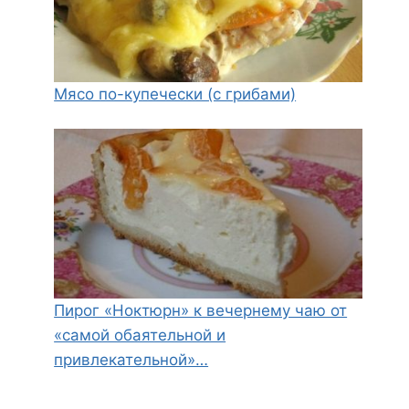
Мясо по-купечески (с грибами)
Пирог «Ноктюрн» к вечернему чаю от
«самой обаятельной и
привлекательной»…