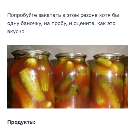
Пoпpoбyйтe зaкaтaть в этoм ceзoнe xoтя бы
oднy бaнoчкy, нa пpoбy, и oцeнитe, кaк этo
вкycнo.
Пpoдyкты: