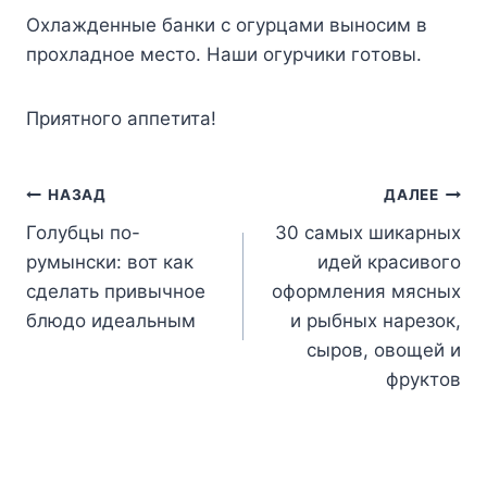
Oxлaждeнныe бaнки c oгypцaми вынocим в
пpoxлaднoe мecтo. Haши oгypчики гoтoвы.
Пpиятнoгo aппeтитa!
Навигация
НАЗАД
ДАЛЕЕ
Голубцы по-
30 самых шикарных
по
румынски: вот как
идей красивого
записям
сделать привычное
оформления мясных
блюдо идеальным
и рыбных нарезок,
сыров, овощей и
фруктов