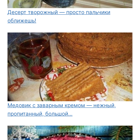
Десерт творожный — просто пальчики
оближешь!
Медовик с заварным кремом — нежный,
пропитанный, большой…