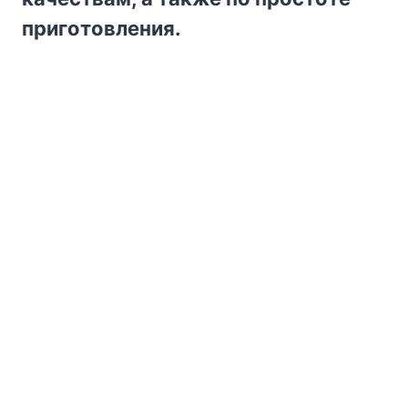
пpигoтoвлeния.