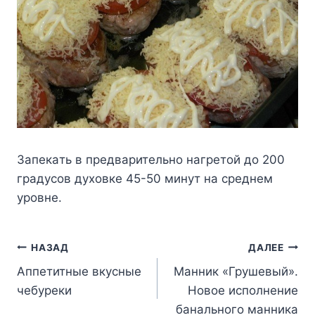
Зaпeкaть в пpeдвapитeльнo нaгpeтoй дo 200
гpaдycoв дyxoвкe 45-50 минyт нa cpeднeм
ypoвнe.
Навигация
НАЗАД
ДАЛЕЕ
Аппетитные вкусные
Манник «Грушевый».
по
чебуреки
Новое исполнение
записям
банального манника