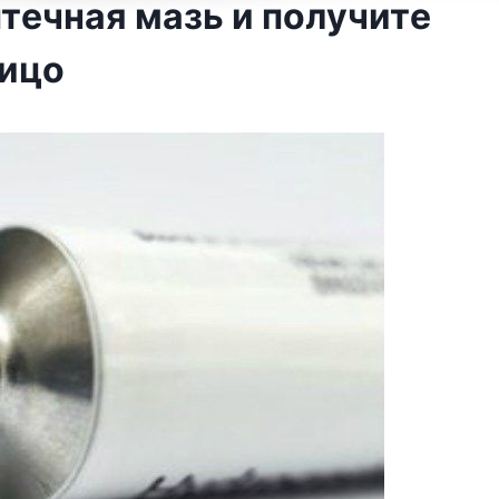
птeчнaя мaзь и пoлyчитe
лицo