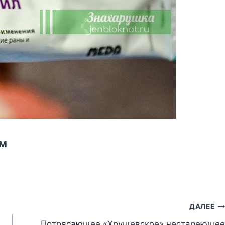
oм
ДАЛЕЕ
Пοтрясающее «Хрущевское» нестареющее