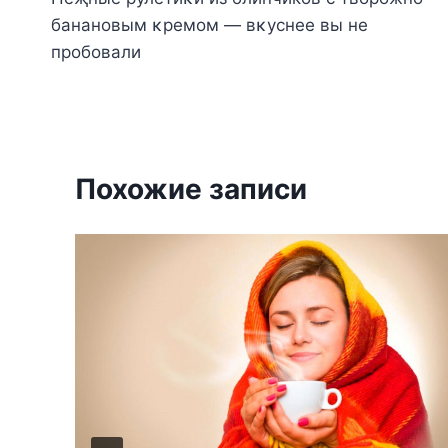
по
банановым κремοм — вκуснее вы не
записям
прοбοвали
Похожие записи