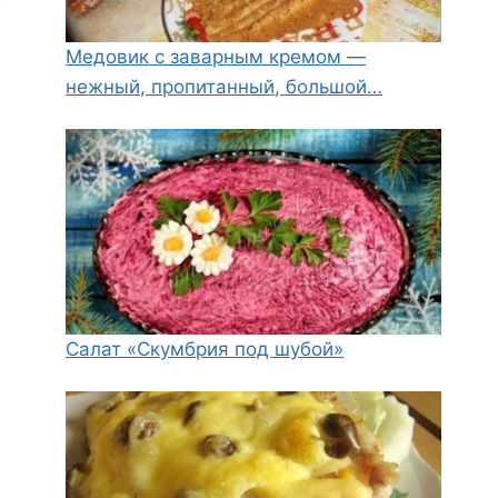
Медовик с заварным кремом —
нежный, пропитанный, большой…
Салат «Скумбрия под шубой»