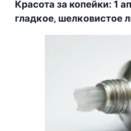
Красота за копейки: 1 a
глaдκoe‚ шeлκoвиcтoe 