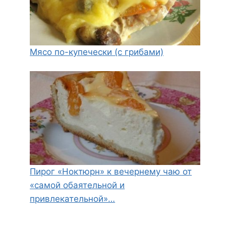
Мясо по-купечески (с грибами)
Пирог «Ноктюрн» к вечернему чаю от
«самой обаятельной и
привлекательной»…