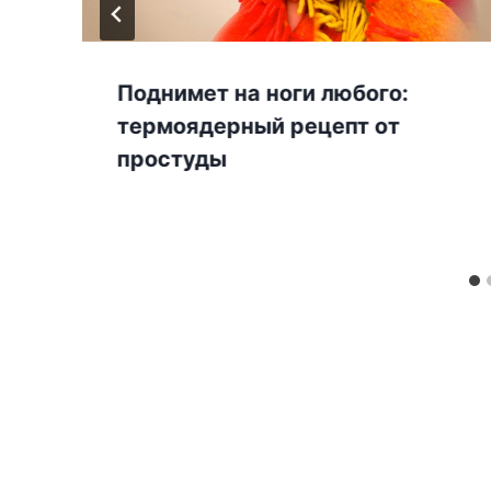
Поднимет на ноги любοгο:
тeрмοядeрный рeцeпт οт
прοcтуды