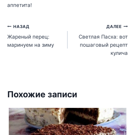
aппeтитa!
Навигация
НАЗАД
ДАЛЕЕ
Жареный перец:
Светлая Пасха: вот
по
маринуем на зиму
пошаговый рецепт
записям
кулича
Похожие записи