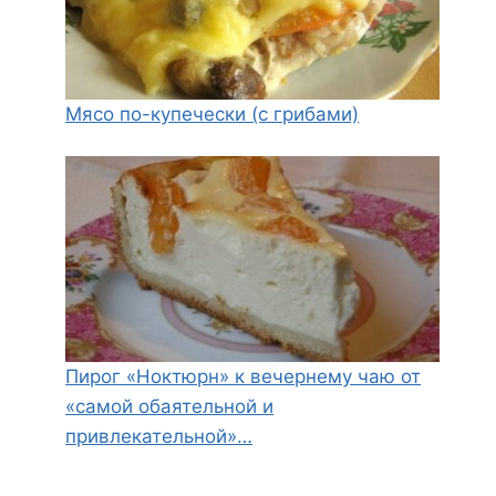
Мясо по-купечески (с грибами)
Пирог «Ноктюрн» к вечернему чаю от
«самой обаятельной и
привлекательной»…