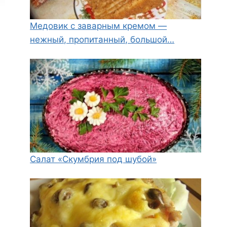
Медовик с заварным кремом —
нежный, пропитанный, большой…
Салат «Скумбрия под шубой»