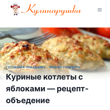
Перейти
к
содержимому
ГОТОВИМ К ПРАЗДНИКУ
|
ЛЮБЛЮ ГОТОВИТЬ
Куриные котлеты с
яблоками — рецепт-
объедение