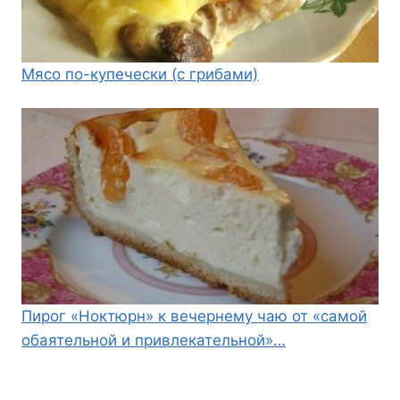
Мясо по-купечески (с грибами)
Пирог «Ноктюрн» к вечернему чаю от «самой
обаятельной и привлекательной»…