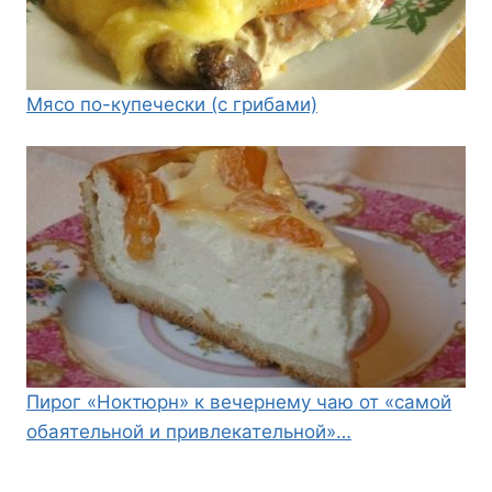
Мясо по-купечески (с грибами)
Пирог «Ноктюрн» к вечернему чаю от «самой
обаятельной и привлекательной»…